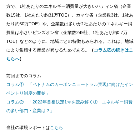
方で、1社あたりのエネルギー消費量が大きいハティン省（企業
数15社、1社あたり約31万TOE）、カマウ省（企業数3社、1社あ
たり約60万TOE）や、企業数は多いが1社あたりのエネルギー消
費量は小さいビンズオン省（企業数249社、1社あたり約0.7万
TOE）などのように、地域ごとの特徴もみられる。これは、地域
により集積する産業が異なるためである。
（
コラム③の続きはこ
ちらへ
）
前回までのコラム
コラム① 「ベトナムのカーボンニュートラル実現に向けたイン
ベントリ制度の開始」
コラム② 「2022年首相決定1号を読み解く① エネルギー消費
の多い部門・産業は？」
当社の環境レポートは
こちら