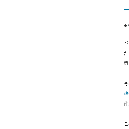
ベ
た
策
そ
政
件
こ