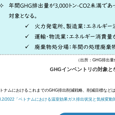
（出所：GHG排出
GHGインベントリの対象と
トナムにおけるこれまでのGHG排出削減戦略、削減目標など
ol.2/2022「ベトナムにおける温室効果ガス排出状況と気候変