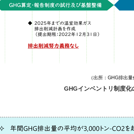
（出所：GHG排出
GHGインベントリ制度化