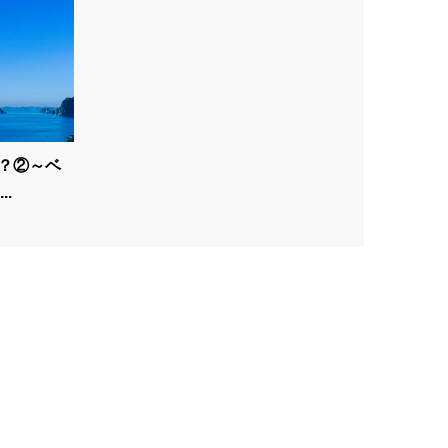
は？②～ベ
.