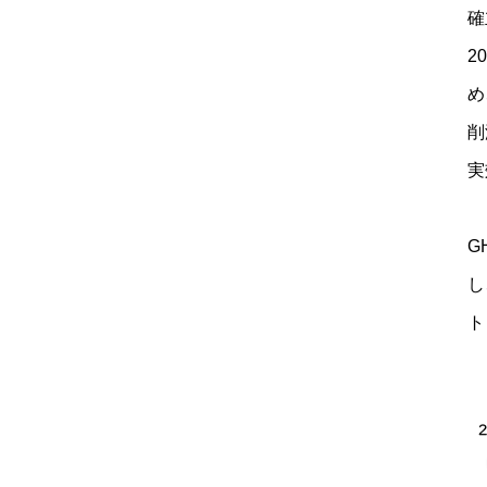
確
2
め
削
実
G
し
ト